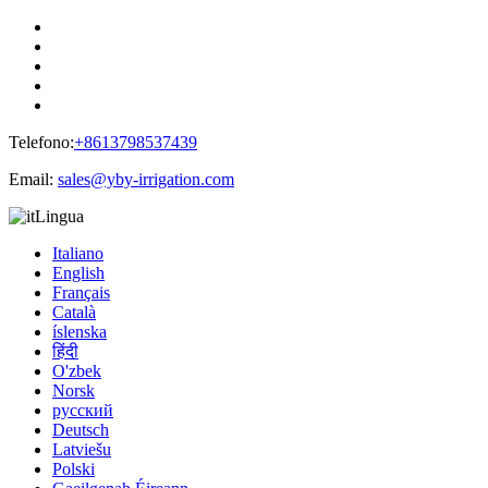
Telefono:
+8613798537439
Email:
sales@yby-irrigation.com
Lingua
Italiano
English
Français
Català
íslenska
हिंदी
O'zbek
Norsk
русский
Deutsch
Latviešu
Polski