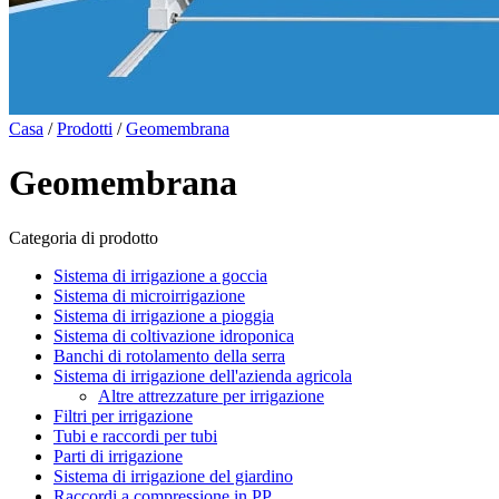
Casa
/
Prodotti
/
Geomembrana
Geomembrana
Categoria di prodotto
Sistema di irrigazione a goccia
Sistema di microirrigazione
Sistema di irrigazione a pioggia
Sistema di coltivazione idroponica
Banchi di rotolamento della serra
Sistema di irrigazione dell'azienda agricola
Altre attrezzature per irrigazione
Filtri per irrigazione
Tubi e raccordi per tubi
Parti di irrigazione
Sistema di irrigazione del giardino
Raccordi a compressione in PP