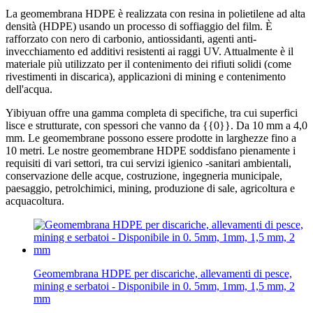
La geomembrana HDPE è realizzata con resina in polietilene ad alta
densità (HDPE) usando un processo di soffiaggio del film. È
rafforzato con nero di carbonio, antiossidanti, agenti anti-
invecchiamento ed additivi resistenti ai raggi UV. Attualmente è il
materiale più utilizzato per il contenimento dei rifiuti solidi (come
rivestimenti in discarica), applicazioni di mining e contenimento
dell'acqua.
Yibiyuan offre una gamma completa di specifiche, tra cui superfici
lisce e strutturate, con spessori che vanno da {{0}}. Da 10 mm a 4,0
mm. Le geomembrane possono essere prodotte in larghezze fino a
10 metri. Le nostre geomembrane HDPE soddisfano pienamente i
requisiti di vari settori, tra cui servizi igienico -sanitari ambientali,
conservazione delle acque, costruzione, ingegneria municipale,
paesaggio, petrolchimici, mining, produzione di sale, agricoltura e
acquacoltura.
Geomembrana HDPE per discariche, allevamenti di pesce,
mining e serbatoi - Disponibile in 0. 5mm, 1mm, 1,5 mm, 2
mm