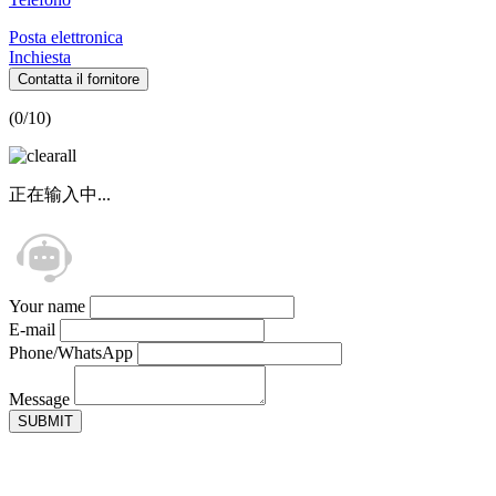
Posta elettronica
Inchiesta
Contatta il fornitore
(
0
/10)
正在输入中...
Your name
E-mail
Phone/WhatsApp
Message
SUBMIT